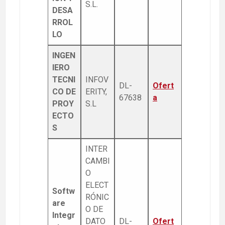
S.L.
DESA
RROL
LO
INGEN
IERO
TECNI
INFOV
DL-
Ofert
CO DE
ERITY,
67638
a
PROY
S.L
ECTO
S
INTER
CAMBI
O
ELECT
Softw
RÓNIC
are
O DE
Integr
DATO
DL-
Ofert