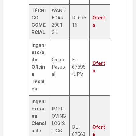
TÉCNI
WAND
CO
EGAR
DL676
Ofert
COME
2001,
16
a
RCIAL
S.L
Ingeni
ero/a
de
Grupo
E-
Ofert
Oficin
Pavas
67595
a
a
al
-UPV
Técni
ca
Ingeni
ero/a
IMPR
en
OVING
Cienci
LOGIS
DL-
Ofert
a de
TICS
67563
a