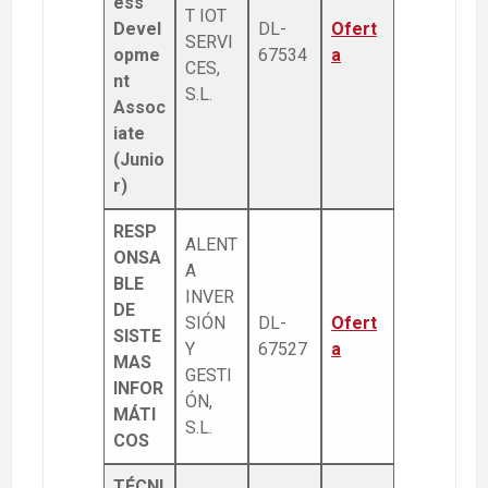
ess
T IOT
Devel
DL-
Ofert
SERVI
opme
67534
a
CES,
nt
S.L.
Assoc
iate
(Junio
r)
RESP
ALENT
ONSA
A
BLE
INVER
DE
SIÓN
DL-
Ofert
SISTE
Y
67527
a
MAS
GESTI
INFOR
ÓN,
MÁTI
S.L.
COS
TÉCNI