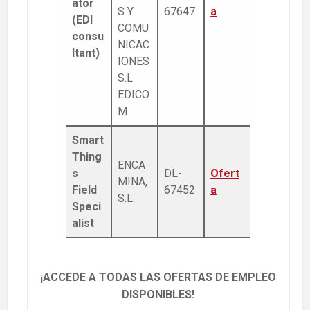
ator
S Y
67647
a
(EDI
COMU
consu
NICAC
ltant)
IONES
S.L
EDICO
M
Smart
Thing
ENCA
s
DL-
Ofert
MINA,
Field
67452
a
S.L.
Speci
alist
¡ACCEDE A TODAS LAS OFERTAS DE EMPLEO
DISPONIBLES!