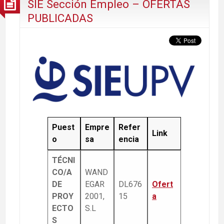
SIE Sección Empleo – OFERTAS
PUBLICADAS
Puest
Empre
Refer
Link
o
sa
encia
TÉCNI
CO/A
WAND
DE
EGAR
DL676
Ofert
PROY
2001,
15
a
ECTO
S.L
S