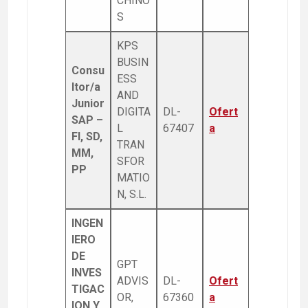
CHINO
S
KPS
BUSIN
Consu
ESS
ltor/a
AND
Junior
DIGITA
DL-
Ofert
SAP –
L
67407
a
FI, SD,
TRAN
MM,
SFOR
PP
MATIO
N, S.L.
INGEN
IERO
DE
GPT
INVES
ADVIS
DL-
Ofert
TIGAC
OR,
67360
a
ION Y