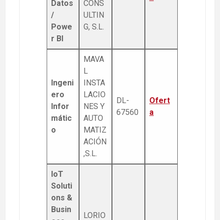
Datos
CONS
/
ULTIN
Powe
G, S.L.
r BI
MAVA
L
Ingeni
INSTA
ero
LACIO
DL-
Ofert
Infor
NES Y
67560
a
mátic
AUTO
o
MATIZ
ACIÓN
,S.L.
IoT
Soluti
ons &
Busin
LORIO