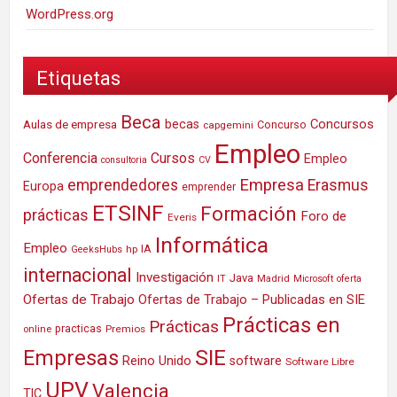
WordPress.org
Etiquetas
Beca
Concursos
Aulas de empresa
becas
Concurso
capgemini
Empleo
Conferencia
Cursos
Empleo
consultoria
CV
Empresa
emprendedores
Erasmus
Europa
emprender
ETSINF
Formación
prácticas
Foro de
Everis
Informática
Empleo
IA
hp
GeeksHubs
internacional
Investigación
Java
IT
Madrid
Microsoft
oferta
Ofertas de Trabajo
Ofertas de Trabajo – Publicadas en SIE
Prácticas en
Prácticas
practicas
Premios
online
SIE
Empresas
Reino Unido
software
Software Libre
UPV
Valencia
TIC