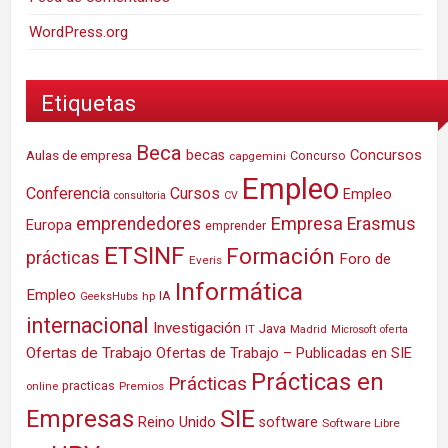
WordPress.org
Etiquetas
Beca
Concursos
Aulas de empresa
becas
Concurso
capgemini
Empleo
Conferencia
Cursos
Empleo
consultoria
CV
Empresa
emprendedores
Erasmus
Europa
emprender
ETSINF
Formación
prácticas
Foro de
Everis
Informática
Empleo
IA
hp
GeeksHubs
internacional
Investigación
Java
IT
Madrid
Microsoft
oferta
Ofertas de Trabajo
Ofertas de Trabajo – Publicadas en SIE
Prácticas en
Prácticas
practicas
Premios
online
SIE
Empresas
Reino Unido
software
Software Libre