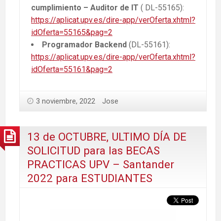
cumplimiento – Auditor de IT
( DL-55165):
https://aplicat.upv.es/dire-app/verOferta.xhtml?
idOferta=55165&pag=2
Programador Backend
(DL-55161):
https://aplicat.upv.es/dire-app/verOferta.xhtml?
idOferta=55161&pag=2
3 noviembre, 2022
Jose
13 de OCTUBRE, ULTIMO DÍA DE
SOLICITUD para las BECAS
PRACTICAS UPV – Santander
2022 para ESTUDIANTES