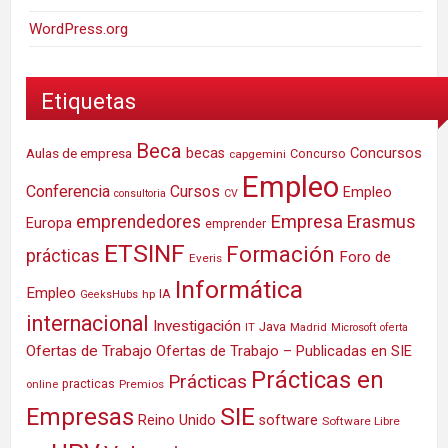
WordPress.org
Etiquetas
Beca
Concursos
Aulas de empresa
becas
Concurso
capgemini
Empleo
Conferencia
Cursos
Empleo
consultoria
CV
Empresa
emprendedores
Erasmus
Europa
emprender
ETSINF
Formación
prácticas
Foro de
Everis
Informática
Empleo
IA
hp
GeeksHubs
internacional
Investigación
Java
IT
Madrid
Microsoft
oferta
Ofertas de Trabajo
Ofertas de Trabajo – Publicadas en SIE
Prácticas en
Prácticas
practicas
Premios
online
SIE
Empresas
Reino Unido
software
Software Libre