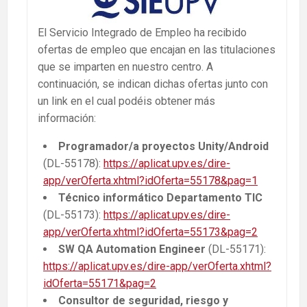
El Servicio Integrado de Empleo ha recibido
ofertas de empleo que encajan en las titulaciones
que se imparten en nuestro centro. A
continuación, se indican dichas ofertas junto con
un link en el cual podéis obtener más
información:
Programador/a proyectos Unity/Android
(DL-55178):
https://aplicat.upv.es/dire-
app/verOferta.xhtml?idOferta=55178&pag=1
Técnico informático Departamento
TIC
(DL-55173):
https://aplicat.upv.es/dire-
app/verOferta.xhtml?idOferta=55173&pag=2
SW QA Automation Engineer
(DL-55171):
https://aplicat.upv.es/dire-app/verOferta.xhtml?
idOferta=55171&pag=2
Consultor de seguridad, riesgo y