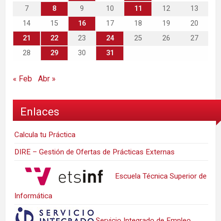
7
8
9
10
11
12
13
14
15
16
17
18
19
20
21
22
23
24
25
26
27
28
29
30
31
« Feb
Abr »
Enlaces
Calcula tu Práctica
DIRE – Gestión de Ofertas de Prácticas Externas
Escuela Técnica Superior de
Informática
Servicio Integrado de Empleo