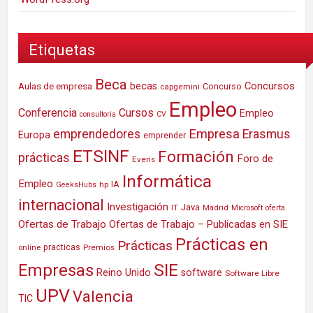
Etiquetas
Beca
Concursos
Aulas de empresa
becas
Concurso
capgemini
Empleo
Conferencia
Cursos
Empleo
consultoria
CV
Empresa
emprendedores
Erasmus
Europa
emprender
ETSINF
Formación
prácticas
Foro de
Everis
Informática
Empleo
IA
hp
GeeksHubs
internacional
Investigación
Java
IT
Madrid
Microsoft
oferta
Ofertas de Trabajo
Ofertas de Trabajo – Publicadas en SIE
Prácticas en
Prácticas
practicas
Premios
online
SIE
Empresas
Reino Unido
software
Software Libre
UPV
Valencia
TIC