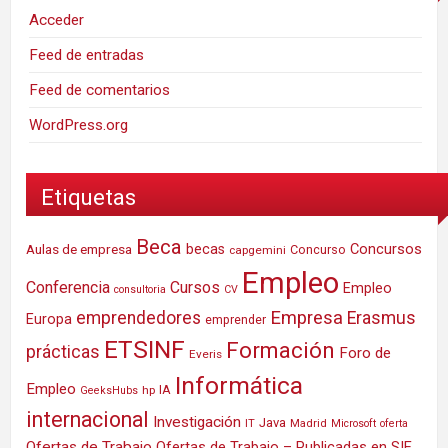
Acceder
Feed de entradas
Feed de comentarios
WordPress.org
Etiquetas
Beca
Concursos
Aulas de empresa
becas
Concurso
capgemini
Empleo
Conferencia
Cursos
Empleo
consultoria
CV
Empresa
emprendedores
Erasmus
Europa
emprender
ETSINF
Formación
prácticas
Foro de
Everis
Informática
Empleo
IA
hp
GeeksHubs
internacional
Investigación
Java
IT
Madrid
Microsoft
oferta
Ofertas de Trabajo
Ofertas de Trabajo – Publicadas en SIE