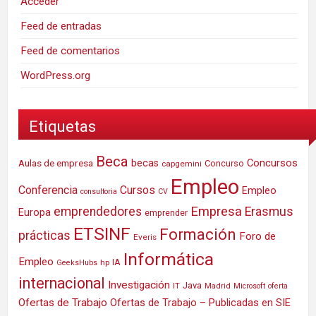
Acceder
Feed de entradas
Feed de comentarios
WordPress.org
Etiquetas
Beca
Concursos
Aulas de empresa
becas
Concurso
capgemini
Empleo
Conferencia
Cursos
Empleo
consultoria
CV
Empresa
emprendedores
Erasmus
Europa
emprender
ETSINF
Formación
prácticas
Foro de
Everis
Informática
Empleo
IA
hp
GeeksHubs
internacional
Investigación
Java
IT
Madrid
Microsoft
oferta
Ofertas de Trabajo
Ofertas de Trabajo – Publicadas en SIE