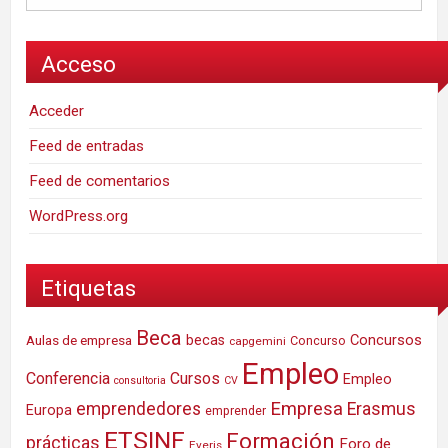
Acceso
Acceder
Feed de entradas
Feed de comentarios
WordPress.org
Etiquetas
Beca
Concursos
Aulas de empresa
becas
Concurso
capgemini
Empleo
Conferencia
Cursos
Empleo
consultoria
CV
Empresa
emprendedores
Erasmus
Europa
emprender
ETSINF
Formación
prácticas
Foro de
Everis