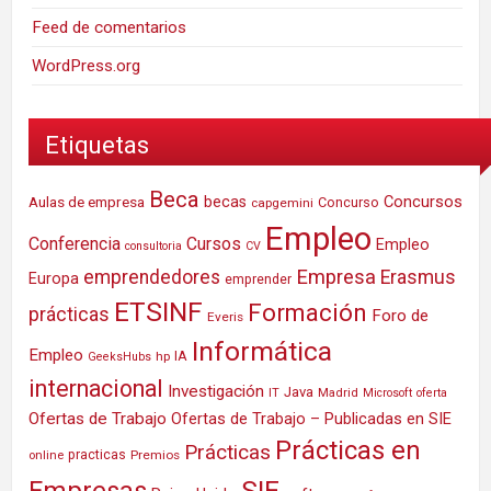
Feed de comentarios
WordPress.org
Etiquetas
Beca
Concursos
Aulas de empresa
becas
Concurso
capgemini
Empleo
Conferencia
Cursos
Empleo
consultoria
CV
Empresa
emprendedores
Erasmus
Europa
emprender
ETSINF
Formación
prácticas
Foro de
Everis
Informática
Empleo
IA
hp
GeeksHubs
internacional
Investigación
Java
IT
Madrid
Microsoft
oferta
Ofertas de Trabajo
Ofertas de Trabajo – Publicadas en SIE
Prácticas en
Prácticas
practicas
Premios
online
SIE
Empresas