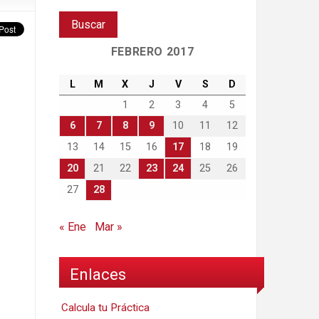
FEBRERO 2017
L
M
X
J
V
S
D
1
2
3
4
5
6
7
8
9
10
11
12
13
14
15
16
17
18
19
20
21
22
23
24
25
26
27
28
« Ene
Mar »
Enlaces
Calcula tu Práctica