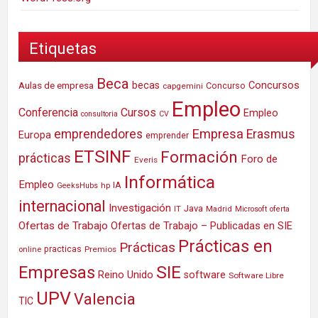
Etiquetas
Beca
Concursos
Aulas de empresa
becas
Concurso
capgemini
Empleo
Conferencia
Cursos
Empleo
consultoria
CV
Empresa
emprendedores
Erasmus
Europa
emprender
ETSINF
Formación
prácticas
Foro de
Everis
Informática
Empleo
IA
hp
GeeksHubs
internacional
Investigación
Java
IT
Madrid
Microsoft
oferta
Ofertas de Trabajo
Ofertas de Trabajo – Publicadas en SIE
Prácticas en
Prácticas
practicas
Premios
online
SIE
Empresas
Reino Unido
software
Software Libre
UPV
Valencia
TIC