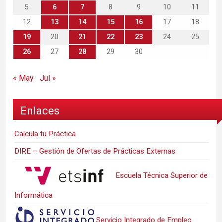
5
6
7
8
9
10
11
12
13
14
15
16
17
18
19
20
21
22
23
24
25
26
27
28
29
30
« May
Jul »
Enlaces
Calcula tu Práctica
DIRE – Gestión de Ofertas de Prácticas Externas
Escuela Técnica Superior de
Informática
Servicio Integrado de Empleo