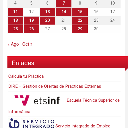
4
5
6
7
8
9
10
11
12
13
14
15
16
17
18
19
20
21
22
23
24
25
26
27
28
29
30
« Ago
Oct »
Enlaces
Calcula tu Práctica
DIRE – Gestión de Ofertas de Prácticas Externas
Escuela Técnica Superior de
Informática
Servicio Integrado de Empleo