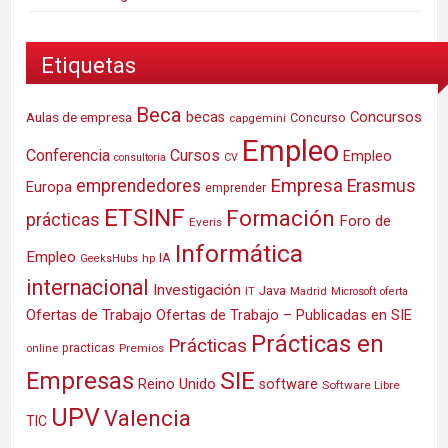
Etiquetas
Beca
Concursos
Aulas de empresa
becas
Concurso
capgemini
Empleo
Conferencia
Cursos
Empleo
consultoria
CV
Empresa
emprendedores
Erasmus
Europa
emprender
ETSINF
Formación
prácticas
Foro de
Everis
Informática
Empleo
IA
hp
GeeksHubs
internacional
Investigación
Java
IT
Madrid
Microsoft
oferta
Ofertas de Trabajo
Ofertas de Trabajo – Publicadas en SIE
Prácticas en
Prácticas
practicas
Premios
online
SIE
Empresas
Reino Unido
software
Software Libre
UPV
Valencia
TIC