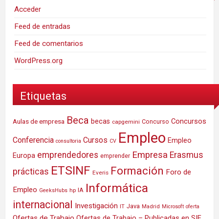
Acceder
Feed de entradas
Feed de comentarios
WordPress.org
Etiquetas
Beca
Concursos
Aulas de empresa
becas
Concurso
capgemini
Empleo
Conferencia
Cursos
Empleo
consultoria
CV
Empresa
emprendedores
Erasmus
Europa
emprender
ETSINF
Formación
prácticas
Foro de
Everis
Informática
Empleo
IA
hp
GeeksHubs
internacional
Investigación
Java
IT
Madrid
Microsoft
oferta
Ofertas de Trabajo
Ofertas de Trabajo – Publicadas en SIE