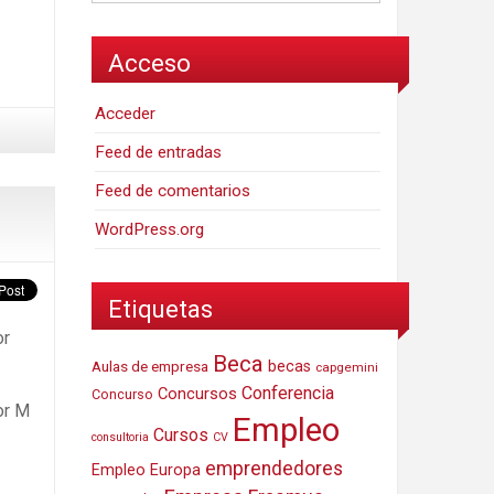
Acceso
Acceder
Feed de entradas
Feed de comentarios
WordPress.org
Etiquetas
or
Beca
Aulas de empresa
becas
capgemini
Conferencia
Concursos
Concurso
or M
Empleo
Cursos
consultoria
CV
emprendedores
Empleo Europa