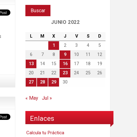
JUNIO 2022
s
L
M
X
J
V
S
D
1
2
3
4
5
6
7
8
9
10
11
12
13
14
15
16
17
18
19
20
21
22
23
24
25
26
27
28
29
30
« May
Jul »
Enlaces
Calcula tu Práctica