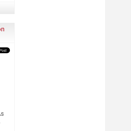
ón
AS
.