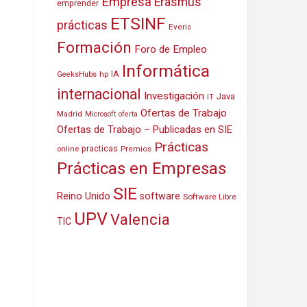
Empresa
Erasmus
emprender
ETSINF
prácticas
Everis
Formación
Foro de Empleo
Informática
IA
hp
GeeksHubs
internacional
Investigación
Java
IT
Ofertas de Trabajo
Madrid
Microsoft
oferta
Ofertas de Trabajo – Publicadas en SIE
Prácticas
practicas
Premios
online
Prácticas en Empresas
SIE
Reino Unido
software
Software Libre
UPV
Valencia
TIC