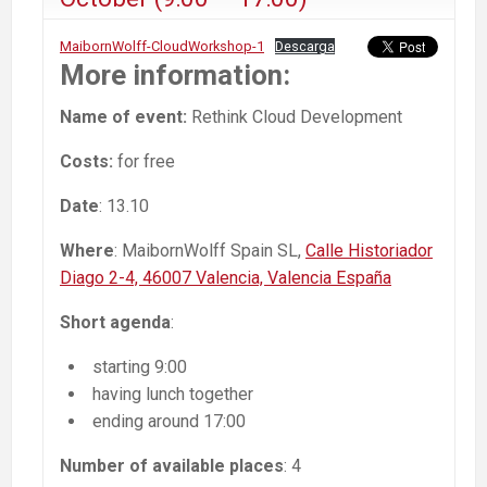
MaibornWolff-CloudWorkshop-1
Descarga
More information:
Name of event:
Rethink Cloud Development
Costs:
for free
Date
: 13.10
Where
: MaibornWolff Spain SL,
Calle Historiador
Diago 2-4, 46007 Valencia, Valencia España
Short agenda
:
starting 9:00
having lunch together
ending around 17:00
Number of available places
: 4