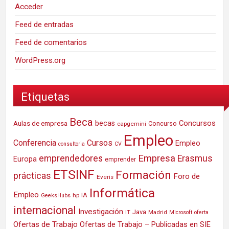
Acceder
Feed de entradas
Feed de comentarios
WordPress.org
Etiquetas
Beca
Concursos
Aulas de empresa
becas
Concurso
capgemini
Empleo
Conferencia
Cursos
Empleo
consultoria
CV
Empresa
emprendedores
Erasmus
Europa
emprender
ETSINF
Formación
prácticas
Foro de
Everis
Informática
Empleo
IA
hp
GeeksHubs
internacional
Investigación
Java
IT
Madrid
Microsoft
oferta
Ofertas de Trabajo
Ofertas de Trabajo – Publicadas en SIE