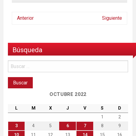
Anterior
Siguiente
Búsqueda
OCTUBRE 2022
L
M
X
J
V
S
D
1
2
3
4
5
6
7
8
9
10
11
12
13
14
15
16