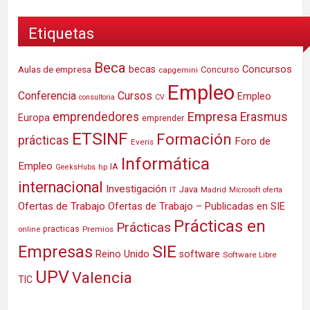
Etiquetas
Beca
Concursos
Aulas de empresa
becas
Concurso
capgemini
Empleo
Conferencia
Cursos
Empleo
consultoria
CV
Empresa
emprendedores
Erasmus
Europa
emprender
ETSINF
Formación
prácticas
Foro de
Everis
Informática
Empleo
IA
hp
GeeksHubs
internacional
Investigación
Java
IT
Madrid
Microsoft
oferta
Ofertas de Trabajo
Ofertas de Trabajo – Publicadas en SIE
Prácticas en
Prácticas
practicas
Premios
online
SIE
Empresas
Reino Unido
software
Software Libre
UPV
Valencia
TIC