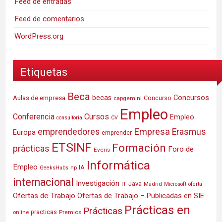
Feed de entradas
Feed de comentarios
WordPress.org
Etiquetas
Beca
Concursos
Aulas de empresa
becas
Concurso
capgemini
Empleo
Conferencia
Cursos
Empleo
consultoria
CV
Empresa
emprendedores
Erasmus
Europa
emprender
ETSINF
Formación
prácticas
Foro de
Everis
Informática
Empleo
IA
hp
GeeksHubs
internacional
Investigación
Java
IT
Madrid
Microsoft
oferta
Ofertas de Trabajo
Ofertas de Trabajo – Publicadas en SIE
Prácticas en
Prácticas
practicas
Premios
online