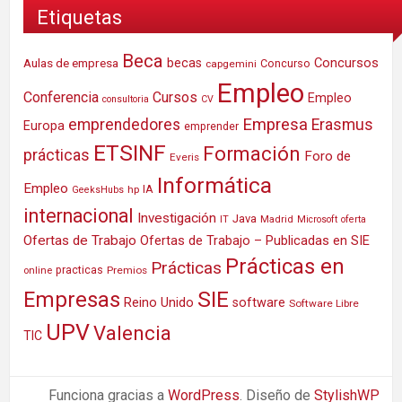
Etiquetas
Beca
Concursos
Aulas de empresa
becas
Concurso
capgemini
Empleo
Conferencia
Cursos
Empleo
consultoria
CV
Empresa
emprendedores
Erasmus
Europa
emprender
ETSINF
Formación
prácticas
Foro de
Everis
Informática
Empleo
IA
hp
GeeksHubs
internacional
Investigación
Java
IT
Madrid
Microsoft
oferta
Ofertas de Trabajo
Ofertas de Trabajo – Publicadas en SIE
Prácticas en
Prácticas
practicas
Premios
online
SIE
Empresas
Reino Unido
software
Software Libre
UPV
Valencia
TIC
Funciona gracias a
WordPress
. Diseño de
StylishWP