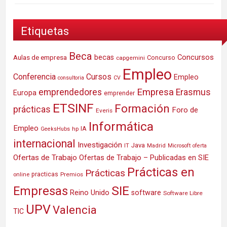
Etiquetas
Beca
Concursos
Aulas de empresa
becas
Concurso
capgemini
Empleo
Conferencia
Cursos
Empleo
consultoria
CV
Empresa
emprendedores
Erasmus
Europa
emprender
ETSINF
Formación
prácticas
Foro de
Everis
Informática
Empleo
IA
hp
GeeksHubs
internacional
Investigación
Java
IT
Madrid
Microsoft
oferta
Ofertas de Trabajo
Ofertas de Trabajo – Publicadas en SIE
Prácticas en
Prácticas
practicas
Premios
online
SIE
Empresas
Reino Unido
software
Software Libre
UPV
Valencia
TIC