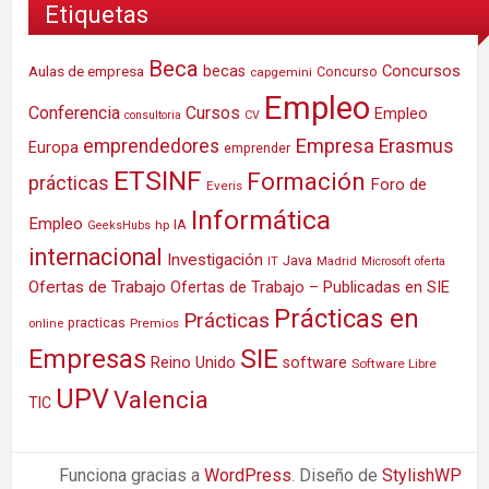
Etiquetas
Beca
Concursos
Aulas de empresa
becas
Concurso
capgemini
Empleo
Conferencia
Cursos
Empleo
consultoria
CV
Empresa
emprendedores
Erasmus
Europa
emprender
ETSINF
Formación
prácticas
Foro de
Everis
Informática
Empleo
IA
hp
GeeksHubs
internacional
Investigación
Java
IT
Madrid
Microsoft
oferta
Ofertas de Trabajo
Ofertas de Trabajo – Publicadas en SIE
Prácticas en
Prácticas
practicas
Premios
online
SIE
Empresas
Reino Unido
software
Software Libre
UPV
Valencia
TIC
Funciona gracias a
WordPress
. Diseño de
StylishWP