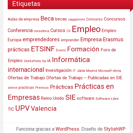
Etiquetas
Beca
Concursos
Aulas de empresa
becas
Concurso
capgemini
Empleo
Conferencia
Cursos
Empleo
consultoria
CV
Empresa
emprendedores
Erasmus
Europa
emprender
ETSINF
Formación
prácticas
Foro de
Everis
Informática
Empleo
IA
hp
GeeksHubs
internacional
Investigación
Java
IT
Madrid
Microsoft
oferta
Ofertas de Trabajo
Ofertas de Trabajo – Publicadas en SIE
Prácticas en
Prácticas
practicas
Premios
online
SIE
Empresas
Reino Unido
software
Software Libre
UPV
Valencia
TIC
Funciona gracias a
WordPress
. Diseño de
StylishWP