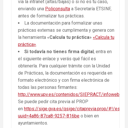
vía la intranet (altas/bajas) o si no es tu caso,
enviando una
Policonsulta
a Secretaría ETSINF,
antes de formalizar tus prácticas.
La documentación para formalizar unas
prácticas externas se cumplimenta y genera con
la herramienta «
Calcula tu práctica
»
«Calcula tu
práctica»
.
Si todavía no tienes firma digital
, entra en
el siguiente enlace y verás qué fácil es
obtenerla. Para cualquier trámite con la Unidad
de Prácticas, la documentación es requerida en
formato electrónico y con firma electrónica de
todas las personas firmantes:
http://www.upv.es/contenidos/SIEPRACT/infoweb/siepr
Se puede pedir cita previa al PROP
en
https://sige.gva.es/qsige/citaprevia.prop/#!/es/
uuid=4a86-87ca8-9257-816be
o bien en
ayuntamientos.