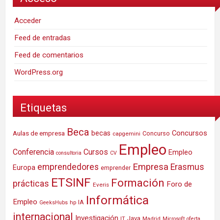
Acceder
Feed de entradas
Feed de comentarios
WordPress.org
Etiquetas
Beca
Concursos
Aulas de empresa
becas
Concurso
capgemini
Empleo
Conferencia
Cursos
Empleo
consultoria
CV
Empresa
emprendedores
Erasmus
Europa
emprender
ETSINF
Formación
prácticas
Foro de
Everis
Informática
Empleo
IA
hp
GeeksHubs
internacional
Investigación
Java
IT
Madrid
Microsoft
oferta