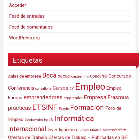
Acceder
Feed de entradas
Feed de comentarios
WordPress.org
Etiquetas
Beca
Concursos
Aulas de empresa
becas
Concurso
capgemini
Empleo
Conferencia
Cursos
Empleo
consultoria
CV
Empresa
emprendedores
Erasmus
Europa
emprender
ETSINF
Formación
prácticas
Foro de
Everis
Informática
Empleo
IA
hp
GeeksHubs
internacional
Investigación
Java
IT
Madrid
Microsoft
oferta
Ofertas de Trabajo
Ofertas de Trabajo – Publicadas en SIE