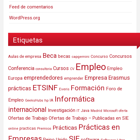
Feed de comentarios
WordPress.org
Etiquetas
Beca
Concursos
Aulas de empresa
becas
Concurso
capgemini
Empleo
Conferencia
Cursos
Empleo
consultoria
CV
Empresa
emprendedores
Erasmus
Europa
emprender
ETSINF
Formación
prácticas
Foro de
Everis
Informática
Empleo
IA
hp
GeeksHubs
internacional
Investigación
Java
IT
Madrid
Microsoft
oferta
Ofertas de Trabajo
Ofertas de Trabajo – Publicadas en SIE
Prácticas en
Prácticas
practicas
Premios
online
SIE
Empresas
Reino Unido
software