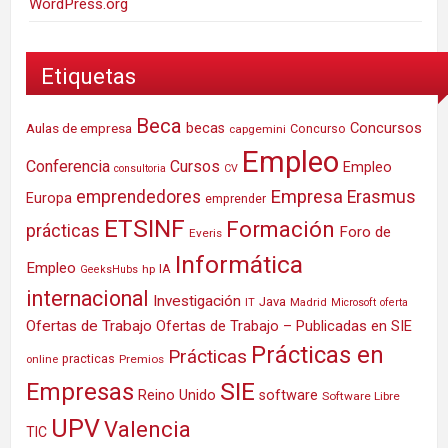
WordPress.org
Etiquetas
Beca
Concursos
Aulas de empresa
becas
Concurso
capgemini
Empleo
Conferencia
Cursos
Empleo
consultoria
CV
Empresa
emprendedores
Erasmus
Europa
emprender
ETSINF
Formación
prácticas
Foro de
Everis
Informática
Empleo
IA
hp
GeeksHubs
internacional
Investigación
Java
IT
Madrid
Microsoft
oferta
Ofertas de Trabajo
Ofertas de Trabajo – Publicadas en SIE
Prácticas en
Prácticas
practicas
Premios
online
SIE
Empresas
Reino Unido
software
Software Libre
UPV
Valencia
TIC