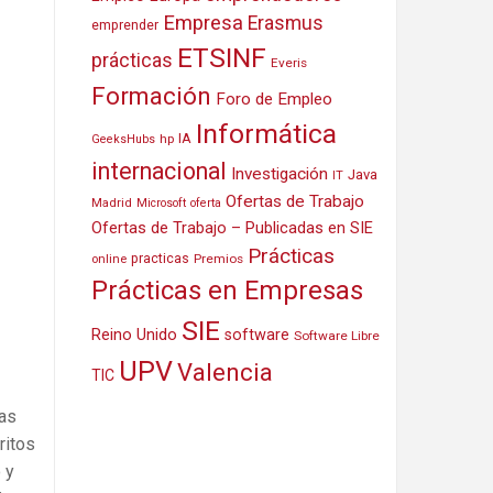
Empresa
Erasmus
emprender
ETSINF
prácticas
Everis
Formación
Foro de Empleo
Informática
IA
hp
GeeksHubs
internacional
Investigación
Java
IT
Ofertas de Trabajo
Madrid
Microsoft
oferta
Ofertas de Trabajo – Publicadas en SIE
Prácticas
practicas
Premios
online
Prácticas en Empresas
SIE
Reino Unido
software
Software Libre
UPV
Valencia
TIC
las
ritos
 y