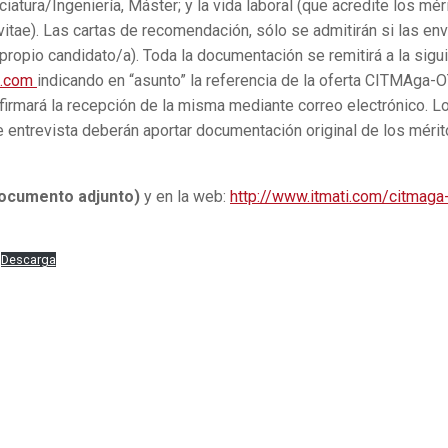
tura/Ingeniería, Máster; y la vida laboral (que acredite los mér
itae). Las cartas de recomendación, sólo se admitirán si las env
propio candidato/a). Toda la documentación se remitirá a la sigu
i.com
indicando en “asunto” la referencia de la oferta CITMAga-O
nfirmará la recepción de la misma mediante correo electrónico. L
 entrevista deberán aportar documentación original de los méri
ocumento adjunto)
y en la web:
http://www.itmati.com/citmaga
Descarga