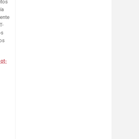
itos
ía
iente
T-
os
tos
-ot-