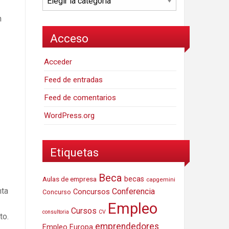
n
Acceso
Acceder
Feed de entradas
Feed de comentarios
WordPress.org
Etiquetas
Beca
Aulas de empresa
becas
capgemini
nta
Conferencia
Concursos
Concurso
Empleo
Cursos
consultoria
CV
to.
emprendedores
Empleo Europa