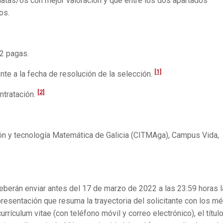
datas/os con mejor valoración y que entre los dos apartados
os.
2 pagas.
[1]
ente a la fecha de resolución de la selección.
[2]
ntratación.
ón y tecnología Matemática de Galicia (CITMAga), Campus Vida,
eberán enviar antes del 17 de marzo de 2022 a las 23:59 horas 
presentación que resuma la trayectoria del solicitante con los mé
currículum vitae (con teléfono móvil y correo electrónico), el título