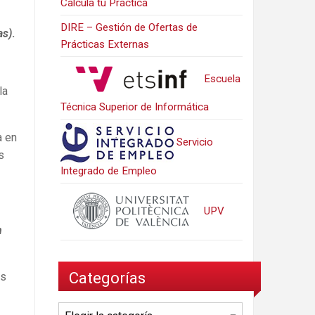
Calcula tu Práctica
DIRE – Gestión de Ofertas de
as)
.
Prácticas Externas
Escuela
la
Técnica Superior de Informática
a en
Servicio
s
Integrado de Empleo
UPV
n
Categorías
os
Categorías