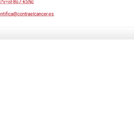
h?v=iiF8o7-k5Nc
entifica@contraelcancer.es
.