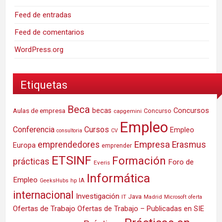
Feed de entradas
Feed de comentarios
WordPress.org
Etiquetas
Beca
Concursos
Aulas de empresa
becas
Concurso
capgemini
Empleo
Conferencia
Cursos
Empleo
consultoria
CV
Empresa
emprendedores
Erasmus
Europa
emprender
ETSINF
Formación
prácticas
Foro de
Everis
Informática
Empleo
IA
hp
GeeksHubs
internacional
Investigación
Java
IT
Madrid
Microsoft
oferta
Ofertas de Trabajo
Ofertas de Trabajo – Publicadas en SIE