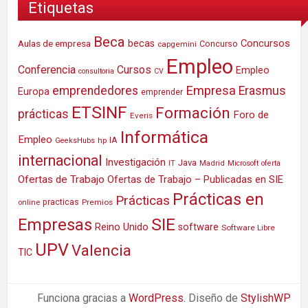
Etiquetas
Beca
Concursos
Aulas de empresa
becas
Concurso
capgemini
Empleo
Conferencia
Cursos
Empleo
consultoria
CV
Empresa
emprendedores
Erasmus
Europa
emprender
ETSINF
Formación
prácticas
Foro de
Everis
Informática
Empleo
IA
hp
GeeksHubs
internacional
Investigación
Java
IT
Madrid
Microsoft
oferta
Ofertas de Trabajo
Ofertas de Trabajo – Publicadas en SIE
Prácticas en
Prácticas
practicas
Premios
online
SIE
Empresas
Reino Unido
software
Software Libre
UPV
Valencia
TIC
Funciona gracias a
WordPress
. Diseño de
StylishWP