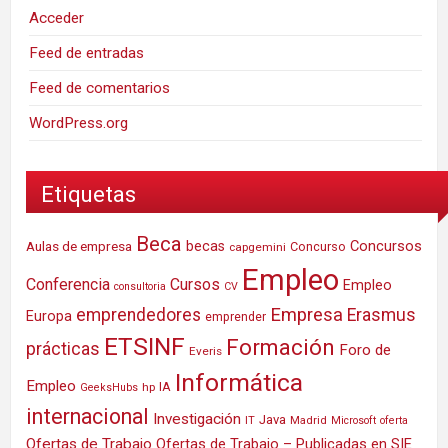
Acceder
Feed de entradas
Feed de comentarios
WordPress.org
Etiquetas
Beca
Concursos
Aulas de empresa
becas
Concurso
capgemini
Empleo
Conferencia
Cursos
Empleo
consultoria
CV
Empresa
emprendedores
Erasmus
Europa
emprender
ETSINF
Formación
prácticas
Foro de
Everis
Informática
Empleo
IA
hp
GeeksHubs
internacional
Investigación
Java
IT
Madrid
Microsoft
oferta
Ofertas de Trabajo
Ofertas de Trabajo – Publicadas en SIE