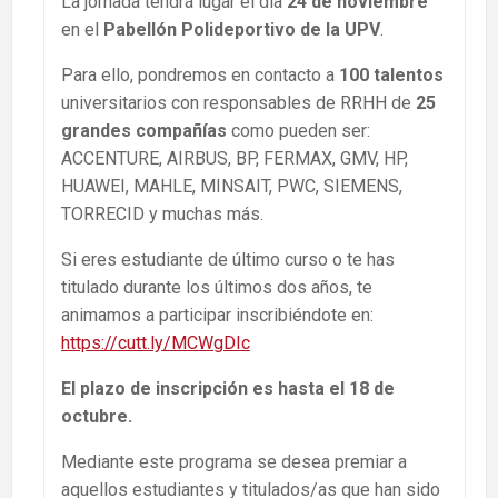
La jornada tendrá lugar el día
24 de noviembre
en el
Pabellón Polideportivo de la UPV
.
Para ello, pondremos en contacto a
100 talentos
universitarios con responsables de RRHH de
25
grandes compañías
como pueden ser:
ACCENTURE, AIRBUS, BP, FERMAX, GMV, HP,
HUAWEI, MAHLE, MINSAIT, PWC, SIEMENS,
TORRECID y muchas más.
Si eres estudiante de último curso o te has
titulado durante los últimos dos años, te
animamos a participar inscribiéndote en:
https://cutt.ly/MCWgDIc
El plazo de inscripción es hasta el 18 de
octubre.
Mediante este programa se desea premiar a
aquellos estudiantes y titulados/as que han sido