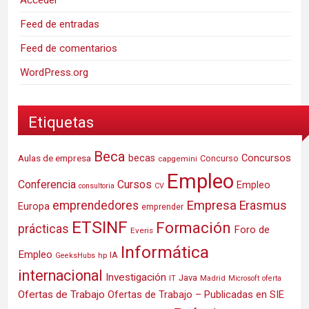
Acceder
Feed de entradas
Feed de comentarios
WordPress.org
Etiquetas
Beca
Concursos
Aulas de empresa
becas
Concurso
capgemini
Empleo
Conferencia
Cursos
Empleo
consultoria
CV
Empresa
emprendedores
Erasmus
Europa
emprender
ETSINF
Formación
prácticas
Foro de
Everis
Informática
Empleo
IA
hp
GeeksHubs
internacional
Investigación
Java
IT
Madrid
Microsoft
oferta
Ofertas de Trabajo
Ofertas de Trabajo – Publicadas en SIE