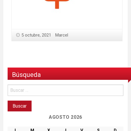
5 octubre, 2021
Marcel
Búsqueda
AGOSTO 2026
L
M
X
J
V
S
D