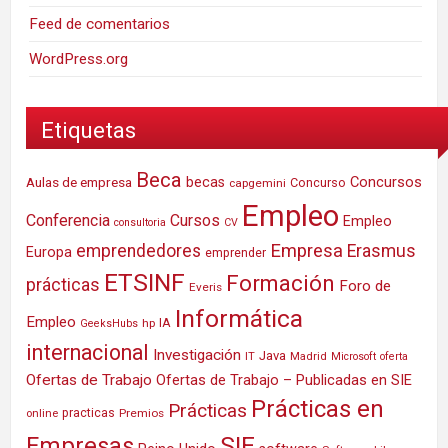
Feed de comentarios
WordPress.org
Etiquetas
Beca
Concursos
Aulas de empresa
becas
Concurso
capgemini
Empleo
Conferencia
Cursos
Empleo
consultoria
CV
Empresa
emprendedores
Erasmus
Europa
emprender
ETSINF
Formación
prácticas
Foro de
Everis
Informática
Empleo
IA
hp
GeeksHubs
internacional
Investigación
Java
IT
Madrid
Microsoft
oferta
Ofertas de Trabajo
Ofertas de Trabajo – Publicadas en SIE
Prácticas en
Prácticas
practicas
Premios
online
SIE
Empresas