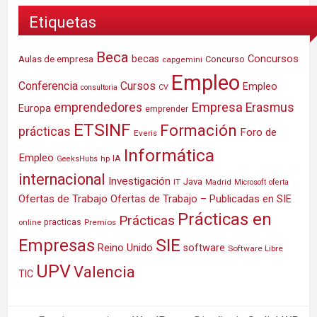
Etiquetas
Beca
Concursos
Aulas de empresa
becas
Concurso
capgemini
Empleo
Conferencia
Cursos
Empleo
consultoria
CV
Empresa
emprendedores
Erasmus
Europa
emprender
ETSINF
Formación
prácticas
Foro de
Everis
Informática
Empleo
IA
hp
GeeksHubs
internacional
Investigación
Java
IT
Madrid
Microsoft
oferta
Ofertas de Trabajo
Ofertas de Trabajo – Publicadas en SIE
Prácticas en
Prácticas
practicas
Premios
online
SIE
Empresas
Reino Unido
software
Software Libre
UPV
Valencia
TIC