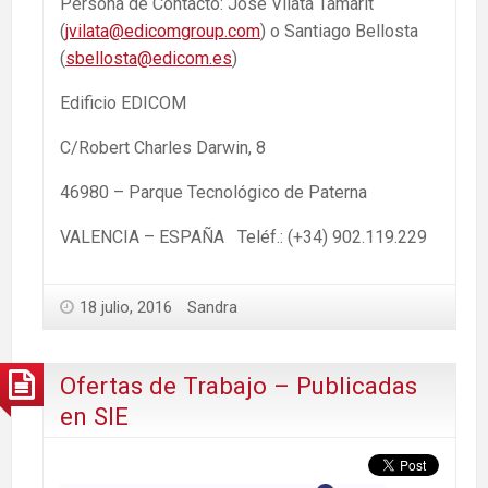
Persona de Contacto: José Vilata Tamarit
(
jvilata@edicomgroup.com
) o Santiago Bellosta
(
sbellosta@edicom.es
)
Edificio EDICOM
C/Robert Charles Darwin, 8
46980 – Parque Tecnológico de Paterna
VALENCIA – ESPAÑA Teléf.: (+34) 902.119.229
18 julio, 2016
Sandra
Ofertas de Trabajo – Publicadas
en SIE