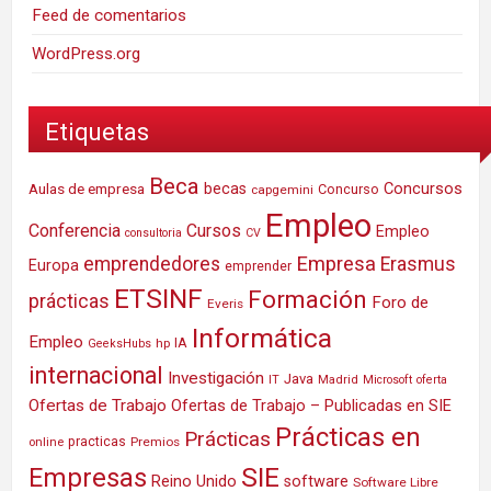
Feed de comentarios
WordPress.org
Etiquetas
Beca
Concursos
Aulas de empresa
becas
Concurso
capgemini
Empleo
Conferencia
Cursos
Empleo
consultoria
CV
Empresa
emprendedores
Erasmus
Europa
emprender
ETSINF
Formación
prácticas
Foro de
Everis
Informática
Empleo
IA
hp
GeeksHubs
internacional
Investigación
Java
IT
Madrid
Microsoft
oferta
Ofertas de Trabajo
Ofertas de Trabajo – Publicadas en SIE
Prácticas en
Prácticas
practicas
Premios
online
SIE
Empresas
Reino Unido
software
Software Libre