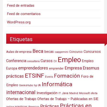
Feed de entradas
Feed de comentarios
WordPress.org
Etiquetas
Beca
Concursos
Aulas de empresa
becas
Concurso
capgemini
Empleo
Conferencia
Cursos
Empleo
consultoria
CV
Empresa
emprendedores
Erasmus
Europa
emprender
ETSINF
Formación
prácticas
Foro de
Everis
Informática
Empleo
IA
hp
GeeksHubs
internacional
Investigación
Java
IT
Madrid
Microsoft
oferta
Ofertas de Trabajo
Ofertas de Trabajo – Publicadas en SIE
Prácticas en
Prácticas
practicas
Premios
online