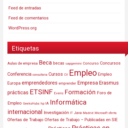
Feed de entradas
Feed de comentarios
WordPress.org
Etiquetas
Beca
Concursos
Aulas de empresa
becas
Concurso
capgemini
Empleo
Conferencia
Cursos
Empleo
consultoria
CV
Empresa
emprendedores
Erasmus
Europa
emprender
ETSINF
Formación
prácticas
Foro de
Everis
Informática
Empleo
IA
hp
GeeksHubs
internacional
Investigación
Java
IT
Madrid
Microsoft
oferta
Ofertas de Trabajo
Ofertas de Trabajo – Publicadas en SIE