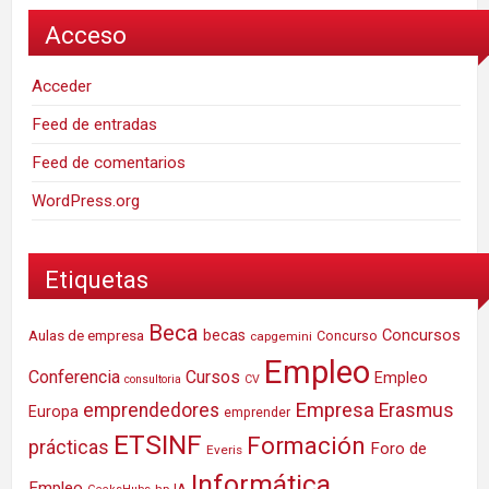
Acceso
Acceder
Feed de entradas
Feed de comentarios
WordPress.org
Etiquetas
Beca
Concursos
Aulas de empresa
becas
Concurso
capgemini
Empleo
Conferencia
Cursos
Empleo
consultoria
CV
Empresa
emprendedores
Erasmus
Europa
emprender
ETSINF
Formación
prácticas
Foro de
Everis
Informática
Empleo
IA