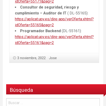
idOferta=55171&pag=2
Consultor de seguridad, riesgo y
cumplimiento – Auditor de IT
( DL-55165):
https://aplicat.upv.es/dire-app/verOferta.xhtml?
idOferta=55165&pag=2
Programador Backend
(DL-55161):
https://aplicat.upv.es/dire-app/verOferta.xhtml?
idOferta=55161&pag=2
3 noviembre, 2022
Jose
Búsqueda