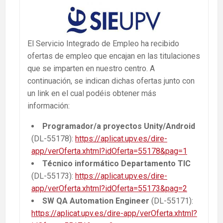
El Servicio Integrado de Empleo ha recibido
ofertas de empleo que encajan en las titulaciones
que se imparten en nuestro centro. A
continuación, se indican dichas ofertas junto con
un link en el cual podéis obtener más
información:
Programador/a proyectos Unity/Android
(DL-55178):
https://aplicat.upv.es/dire-
app/verOferta.xhtml?idOferta=55178&pag=1
Técnico informático Departamento
TIC
(DL-55173):
https://aplicat.upv.es/dire-
app/verOferta.xhtml?idOferta=55173&pag=2
SW QA Automation Engineer
(DL-55171):
https://aplicat.upv.es/dire-app/verOferta.xhtml?