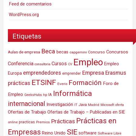
Feed de comentarios
WordPress.org
Etiquetas
Beca
Concursos
Aulas de empresa
becas
Concurso
capgemini
Empleo
Conferencia
Cursos
Empleo
consultoria
CV
Empresa
emprendedores
Erasmus
Europa
emprender
ETSINF
Formación
prácticas
Foro de
Everis
Informática
Empleo
IA
hp
GeeksHubs
internacional
Investigación
Java
IT
Madrid
Microsoft
oferta
Ofertas de Trabajo
Ofertas de Trabajo – Publicadas en SIE
Prácticas en
Prácticas
practicas
Premios
online
SIE
Empresas
Reino Unido
software
Software Libre