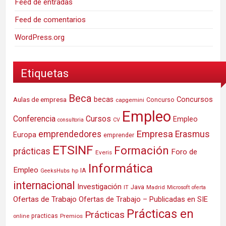
Feed de entradas
Feed de comentarios
WordPress.org
Etiquetas
Beca
Concursos
Aulas de empresa
becas
Concurso
capgemini
Empleo
Conferencia
Cursos
Empleo
consultoria
CV
Empresa
emprendedores
Erasmus
Europa
emprender
ETSINF
Formación
prácticas
Foro de
Everis
Informática
Empleo
IA
hp
GeeksHubs
internacional
Investigación
Java
IT
Madrid
Microsoft
oferta
Ofertas de Trabajo
Ofertas de Trabajo – Publicadas en SIE
Prácticas en
Prácticas
practicas
Premios
online