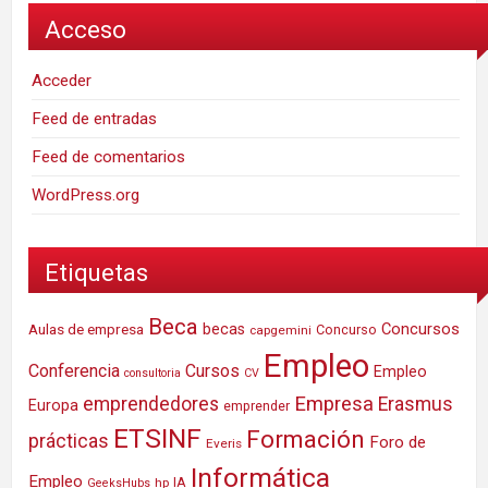
Acceso
Acceder
Feed de entradas
Feed de comentarios
WordPress.org
Etiquetas
Beca
Concursos
Aulas de empresa
becas
Concurso
capgemini
Empleo
Conferencia
Cursos
Empleo
consultoria
CV
Empresa
emprendedores
Erasmus
Europa
emprender
ETSINF
Formación
prácticas
Foro de
Everis
Informática
Empleo
IA
hp
GeeksHubs