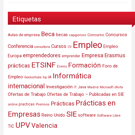
Etiquetas
Beca
Concursos
Aulas de empresa
becas
Concurso
capgemini
Empleo
Conferencia
Cursos
Empleo
consultoria
CV
Empresa
emprendedores
Erasmus
Europa
emprender
ETSINF
Formación
prácticas
Foro de
Everis
Informática
Empleo
IA
hp
GeeksHubs
internacional
Investigación
Java
IT
Madrid
Microsoft
oferta
Ofertas de Trabajo
Ofertas de Trabajo – Publicadas en SIE
Prácticas en
Prácticas
practicas
Premios
online
SIE
Empresas
Reino Unido
software
Software Libre
UPV
Valencia
TIC