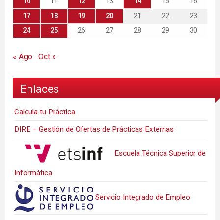
10
11
12
13
14
15
16
17
18
19
20
21
22
23
24
25
26
27
28
29
30
« Ago
Oct »
Enlaces
Calcula tu Práctica
DIRE – Gestión de Ofertas de Prácticas Externas
Escuela Técnica Superior de
Informática
Servicio Integrado de Empleo