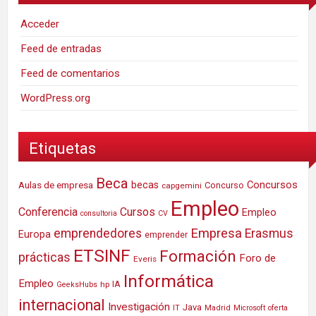
Acceder
Feed de entradas
Feed de comentarios
WordPress.org
Etiquetas
Beca
Concursos
Aulas de empresa
becas
Concurso
capgemini
Empleo
Conferencia
Cursos
Empleo
consultoria
CV
Empresa
emprendedores
Erasmus
Europa
emprender
ETSINF
Formación
prácticas
Foro de
Everis
Informática
Empleo
IA
hp
GeeksHubs
internacional
Investigación
Java
IT
Madrid
Microsoft
oferta