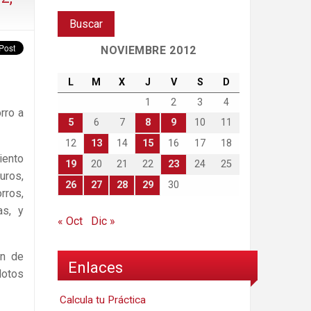
NOVIEMBRE 2012
L
M
X
J
V
S
D
1
2
3
4
rro a
5
6
7
8
9
10
11
12
13
14
15
16
17
18
iento
19
20
21
22
23
24
25
uros,
26
27
28
29
30
rros,
as, y
« Oct
Dic »
ón de
Enlaces
lotos
Calcula tu Práctica