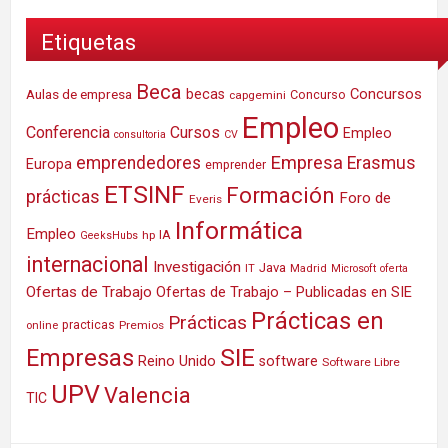
Etiquetas
Beca
Concursos
Aulas de empresa
becas
Concurso
capgemini
Empleo
Conferencia
Cursos
Empleo
consultoria
CV
Empresa
emprendedores
Erasmus
Europa
emprender
ETSINF
Formación
prácticas
Foro de
Everis
Informática
Empleo
IA
hp
GeeksHubs
internacional
Investigación
Java
IT
Madrid
Microsoft
oferta
Ofertas de Trabajo
Ofertas de Trabajo – Publicadas en SIE
Prácticas en
Prácticas
practicas
Premios
online
SIE
Empresas
Reino Unido
software
Software Libre
UPV
Valencia
TIC