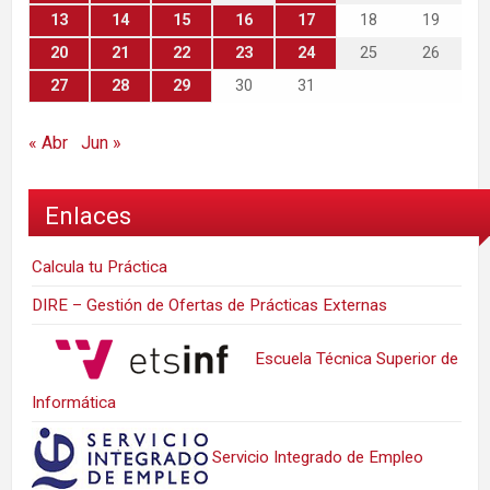
13
14
15
16
17
18
19
20
21
22
23
24
25
26
27
28
29
30
31
« Abr
Jun »
Enlaces
Calcula tu Práctica
DIRE – Gestión de Ofertas de Prácticas Externas
Escuela Técnica Superior de
Informática
Servicio Integrado de Empleo