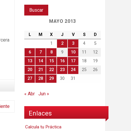
MAYO 2013
L
M
X
J
V
S
D
rcera
1
2
3
4
5
6
7
8
9
10
11
12
13
14
15
16
17
18
19
20
21
22
23
24
25
26
27
28
29
30
31
« Abr
Jun »
iente
Enlaces
Calcula tu Práctica