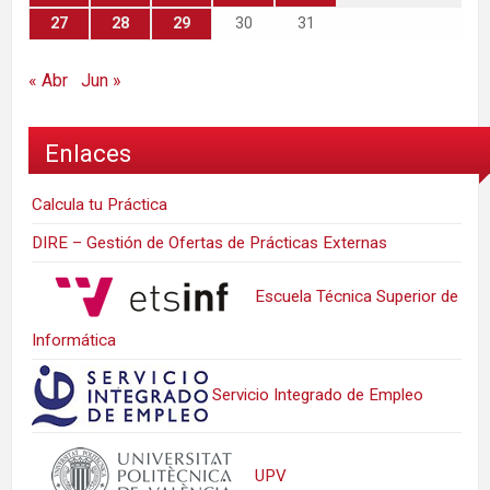
27
28
29
30
31
« Abr
Jun »
Enlaces
Calcula tu Práctica
DIRE – Gestión de Ofertas de Prácticas Externas
Escuela Técnica Superior de
Informática
Servicio Integrado de Empleo
UPV